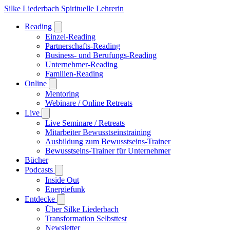
Silke Liederbach
Spirituelle Lehrerin
Reading
Einzel-Reading
Partnerschafts-Reading
Business- und Berufungs-Reading
Unternehmer-Reading
Familien-Reading
Online
Mentoring
Webinare / Online Retreats
Live
Live Seminare / Retreats
Mitarbeiter Bewusstseinstraining
Ausbildung zum Bewusstseins-Trainer
Bewusstseins-Trainer für Unternehmer
Bücher
Podcasts
Inside Out
Energiefunk
Entdecke
Über Silke Liederbach
Transformation Selbsttest
Newsletter