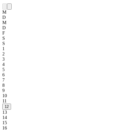
M
D
M
D
F
S
S
1
2
3
4
5
6
7
8
9
10
11
12
13
14
15
16