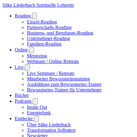
Silke Liederbach
Spirituelle Lehrerin
Reading
Einzel-Reading
Partnerschafts-Reading
Business- und Berufungs-Reading
Unternehmer-Reading
Familien-Reading
Online
Mentoring
Webinare / Online Retreats
Live
Live Seminare / Retreats
Mitarbeiter Bewusstseinstraining
Ausbildung zum Bewusstseins-Trainer
Bewusstseins-Trainer für Unternehmer
Bücher
Podcasts
Inside Out
Energiefunk
Entdecke
Über Silke Liederbach
Transformation Selbsttest
Newsletter